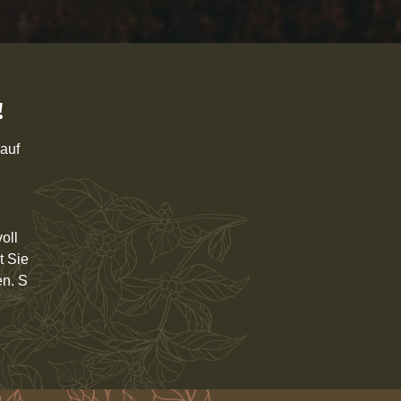
!
auf
oll
t Sie
en. S