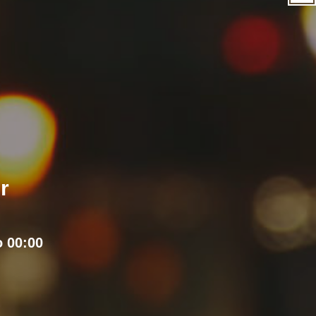
r
o 00:00